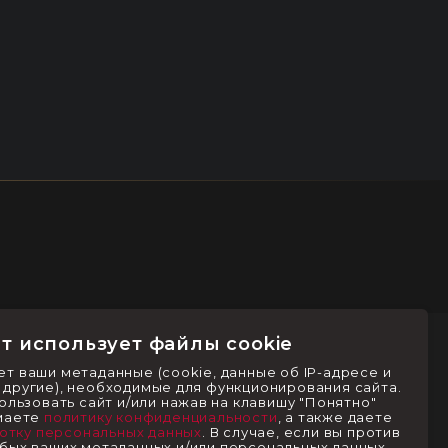
т использует файлы cookie
гламенты
Контакты
ет ваши метаданные (cookie, данные об IP-адресе и
другие), необходимые для функционирования сайта.
льзовать сайт и/или нажав на клавишу "Понятно"
имаете
политику конфиденциальности
, а также даете
отку персональных данных
. В случае, если вы против
бых ваших метаданных и/или персональных данных -