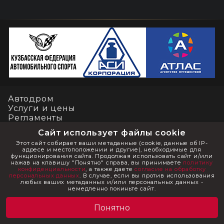
Автодром
Услуги и цены
Регламенты
Контакты
Сайт использует файлы cookie
Этот сайт собирает ваши метаданные (cookie, данные об IP-
адресе и местоположении и другие), необходимые для
Социальные сети
функционирования сайта. Продолжая использовать сайт и/или
нажав на клавишу "Понятно" справа, вы принимаете
политику
конфиденциальности
, а также даете
согласие на обработку
Написать нам
персональных данных
. В случае, если вы против использования
любых ваших метаданных и/или персональных данных -
немедленно покиньте сайт.
© ООО "Кузбасский автодром" 2012-2026 Все права защищены
Понятно
Политика конфиденциальности
Согласие на обработку персональных данных