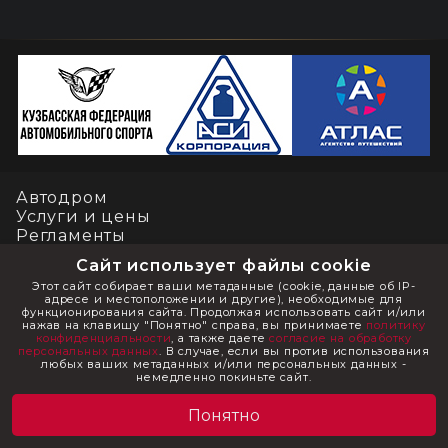
Автодром
Услуги и цены
Регламенты
Контакты
Сайт использует файлы cookie
Этот сайт собирает ваши метаданные (cookie, данные об IP-
адресе и местоположении и другие), необходимые для
Социальные сети
функционирования сайта. Продолжая использовать сайт и/или
нажав на клавишу "Понятно" справа, вы принимаете
политику
конфиденциальности
, а также даете
согласие на обработку
Написать нам
персональных данных
. В случае, если вы против использования
любых ваших метаданных и/или персональных данных -
немедленно покиньте сайт.
© ООО "Кузбасский автодром" 2012-2026 Все права защищены
Понятно
Политика конфиденциальности
Согласие на обработку персональных данных